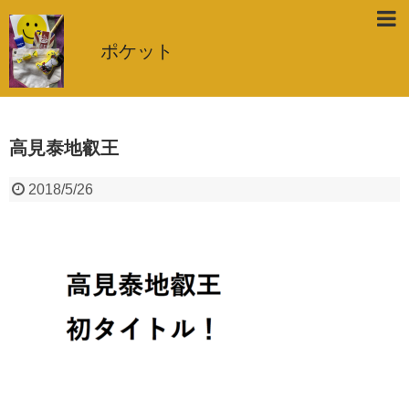
ポケット
高見泰地叡王
2018/5/26