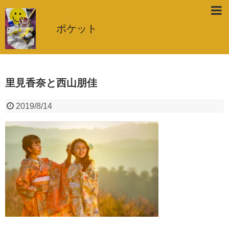
ポケット
里見香奈と西山朋佳
2019/8/14