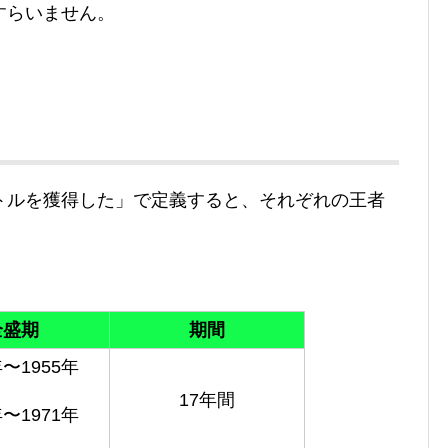
すらいません。
トルを獲得した」で定義すると、それぞれの王者
全盛期
期間
年〜1955年
17年間
年〜1971年