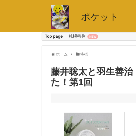
ポケット
Top page
札幌移住
ホーム
将棋
藤井聡太と羽生善治
た！第1回