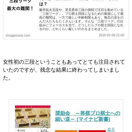
は？
藤井聡太五段や、里見香奈三段の挑戦で注目を集めている
「三段リーグ」。プロ棋士四段になるための最後にして最
高の難関は、一方で厳しい年齢制限もあり、無念の涙をの
んだ人たちもたくさんいます。そんな「三段リーグ」の仕
組みにフォーカスを当て、どうしたらプロ棋士四段になれ
るのか、どれくらい厳しいのかをまとめました。
2018-02-08 21:06
shogipocket.com
女性初の三段ということもあってとても注目されて
いたのですが、残念な結果に終わってしまいまし
た。
奨励会 ～将棋プロ棋士への
細い道～ (マイナビ新書)
楽天