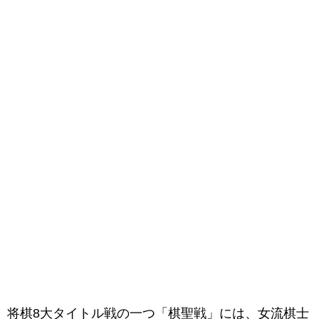
将棋8大タイトル戦の一つ「棋聖戦」には、女流棋士